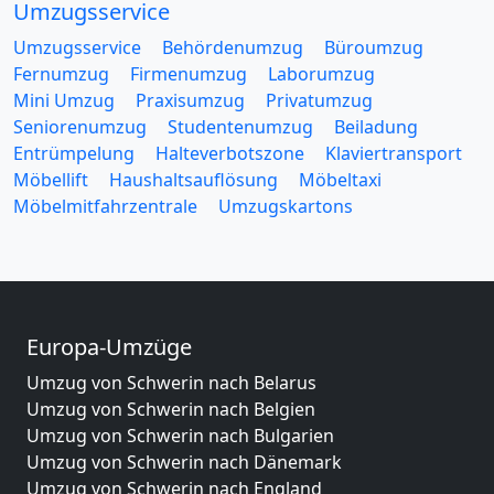
Umzugsservice
Umzugsservice
Behördenumzug
Büroumzug
Fernumzug
Firmenumzug
Laborumzug
Mini Umzug
Praxisumzug
Privatumzug
Seniorenumzug
Studentenumzug
Beiladung
Entrümpelung
Halteverbotszone
Klaviertransport
Möbellift
Haushaltsauflösung
Möbeltaxi
Möbelmitfahrzentrale
Umzugskartons
Europa-Umzüge
Umzug von Schwerin nach Belarus
Umzug von Schwerin nach Belgien
Umzug von Schwerin nach Bulgarien
Umzug von Schwerin nach Dänemark
Umzug von Schwerin nach England