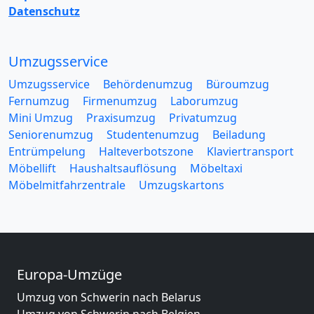
Datenschutz
Umzugsservice
Umzugsservice
Behördenumzug
Büroumzug
Fernumzug
Firmenumzug
Laborumzug
Mini Umzug
Praxisumzug
Privatumzug
Seniorenumzug
Studentenumzug
Beiladung
Entrümpelung
Halteverbotszone
Klaviertransport
Möbellift
Haushaltsauflösung
Möbeltaxi
Möbelmitfahrzentrale
Umzugskartons
Europa-Umzüge
Umzug von Schwerin nach Belarus
Umzug von Schwerin nach Belgien