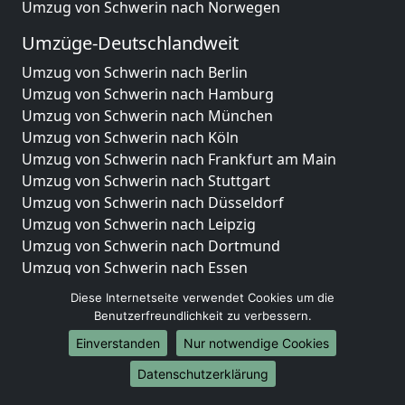
Umzug von Schwerin nach Norwegen
Umzüge-Deutschlandweit
Umzug von Schwerin nach Berlin
Umzug von Schwerin nach Hamburg
Umzug von Schwerin nach München
Umzug von Schwerin nach Köln
Umzug von Schwerin nach Frankfurt am Main
Umzug von Schwerin nach Stuttgart
Umzug von Schwerin nach Düsseldorf
Umzug von Schwerin nach Leipzig
Umzug von Schwerin nach Dortmund
Umzug von Schwerin nach Essen
Umzug von Schwerin nach Bremen
Diese Internetseite verwendet Cookies um die
Umzug von Schwerin nach Dresden
Benutzerfreundlichkeit zu verbessern.
Umzug von Schwerin nach Hannover
Einverstanden
Nur notwendige Cookies
Umzug von Schwerin nach Nürnberg
Umzug von Schwerin nach Duisburg
Datenschutzerklärung
Umzug von Schwerin nach Bochum