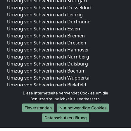
Umzug von Schwerin nach Stuttgart
Umzug von Schwerin nach Düsseldorf
Umzug von Schwerin nach Leipzig
Umzug von Schwerin nach Dortmund
Umzug von Schwerin nach Essen
Umzug von Schwerin nach Bremen
Umzug von Schwerin nach Dresden
Umzug von Schwerin nach Hannover
Umzug von Schwerin nach Nürnberg
Umzug von Schwerin nach Duisburg
Umzug von Schwerin nach Bochum
Umzug von Schwerin nach Wuppertal
Umzug von Schwerin nach Bielefeld
Umzug von Schwerin nach Bonn
Diese Internetseite verwendet Cookies um die
Umzug von Schwerin nach Münster
Benutzerfreundlichkeit zu verbessern.
Einverstanden
Nur notwendige Cookies
Internationale-Umzüge
Datenschutzerklärung
Umzug von Schwerin nach Brasilien
Umzug von Schwerin nach Brunei Darussalam