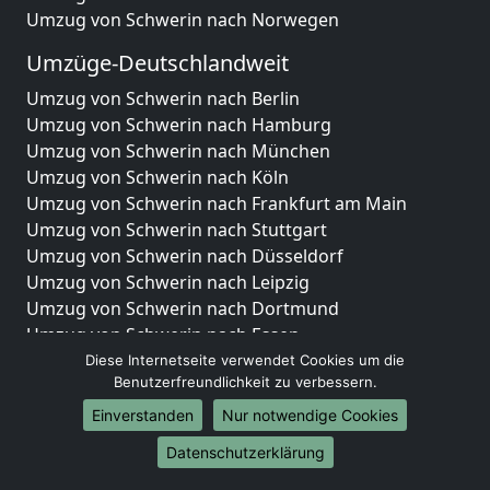
Umzug von Schwerin nach Norwegen
Umzüge-Deutschlandweit
Umzug von Schwerin nach Berlin
Umzug von Schwerin nach Hamburg
Umzug von Schwerin nach München
Umzug von Schwerin nach Köln
Umzug von Schwerin nach Frankfurt am Main
Umzug von Schwerin nach Stuttgart
Umzug von Schwerin nach Düsseldorf
Umzug von Schwerin nach Leipzig
Umzug von Schwerin nach Dortmund
Umzug von Schwerin nach Essen
Umzug von Schwerin nach Bremen
Diese Internetseite verwendet Cookies um die
Benutzerfreundlichkeit zu verbessern.
Umzug von Schwerin nach Dresden
Umzug von Schwerin nach Hannover
Einverstanden
Nur notwendige Cookies
Umzug von Schwerin nach Nürnberg
Datenschutzerklärung
Umzug von Schwerin nach Duisburg