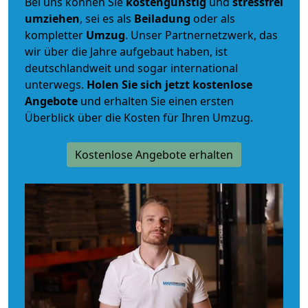
Bei uns können Sie
kostengünstig
und
stressfrei
umziehen
, sei es als
Beiladung
oder als
kompletter
Umzug
. Unser Partnernetzwerk, das
wir über die Jahre aufgebaut haben, ist
deutschlandweit und sogar international
unterwegs.
Holen Sie sich jetzt kostenlose
Angebote
und erhalten Sie einen ersten
Überblick über die Kosten für Ihren Umzug.
Kostenlose Angebote erhalten