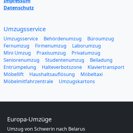
Impressum
Datenschutz
Umzugsservice
Umzugsservice
Behördenumzug
Büroumzug
Fernumzug
Firmenumzug
Laborumzug
Mini Umzug
Praxisumzug
Privatumzug
Seniorenumzug
Studentenumzug
Beiladung
Entrümpelung
Halteverbotszone
Klaviertransport
Möbellift
Haushaltsauflösung
Möbeltaxi
Möbelmitfahrzentrale
Umzugskartons
Europa-Umzüge
Umzug von Schwerin nach Belarus