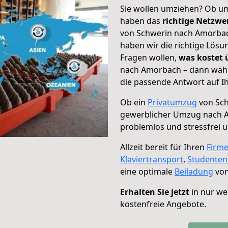
Sie wollen umziehen? Ob um
haben das
richtige Netzw
von Schwerin nach Amorbach
haben wir die richtige Lösu
Fragen wollen,
was kostet
nach Amorbach – dann wähl
die passende Antwort auf Ih
Ob ein
Privatumzug
von Sch
gewerblicher Umzug nach 
problemlos und stressfrei 
Allzeit bereit für Ihren
Firm
Klaviertransport
,
Studente
eine optimale
Beiladung
von
Erhalten Sie jetzt
in nur we
kostenfreie Angebote.