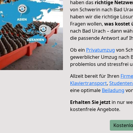
haben das
richtige Netzw
von Schwerin nach Bad Urac
haben wir die richtige Lösu
Fragen wollen,
was kostet
nach Bad Urach – dann wähl
die passende Antwort auf Ih
Ob ein
Privatumzug
von Sch
gewerblicher Umzug nach 
problemlos und stressfrei 
Allzeit bereit für Ihren
Firm
Klaviertransport
,
Studente
eine optimale
Beiladung
von
Erhalten Sie jetzt
in nur we
kostenfreie Angebote.
Kostenlo