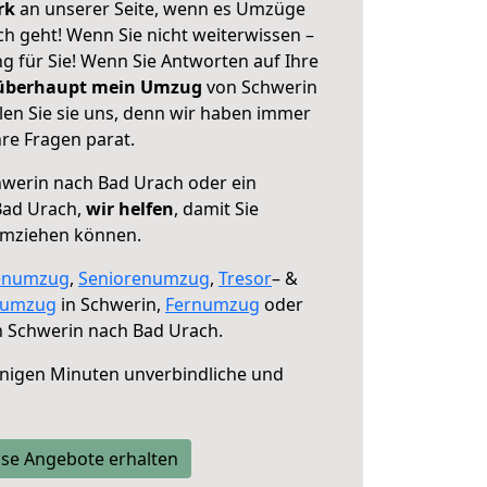
erk
an unserer Seite, wenn es Umzüge
h geht! Wenn Sie nicht weiterwissen –
ng für Sie! Wenn Sie Antworten auf Ihre
 überhaupt mein Umzug
von Schwerin
en Sie sie uns, denn wir haben immer
re Fragen parat.
werin nach Bad Urach oder ein
Bad Urach,
wir helfen
, damit Sie
umziehen können.
enumzug
,
Seniorenumzug
,
Tresor
– &
numzug
in Schwerin,
Fernumzug
oder
 Schwerin nach Bad Urach.
nigen Minuten unverbindliche und
se Angebote erhalten