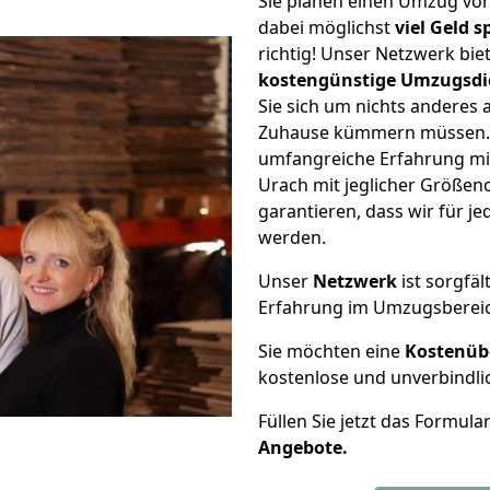
Sie planen einen Umzug vo
dabei möglichst
viel Geld 
richtig! Unser Netzwerk bi
kostengünstige Umzugsdi
Sie sich um nichts anderes 
Zuhause kümmern müssen. W
umfangreiche Erfahrung m
Urach mit jeglicher Größe
garantieren, dass wir für j
werden.
Unser
Netzwerk
ist sorgfäl
Erfahrung im Umzugsberei
Sie möchten eine
Kostenüb
kostenlose und unverbindli
Füllen Sie jetzt das Formula
Angebote.