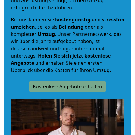
und Ausrüstung verfügt, um den Umzug
erfolgreich durchzuführen.
Bei uns können Sie
kostengünstig
und
stressfrei
umziehen
, sei es als
Beiladung
oder als
kompletter
Umzug
. Unser Partnernetzwerk, das
wir über die Jahre aufgebaut haben, ist
deutschlandweit und sogar international
unterwegs.
Holen Sie sich jetzt kostenlose
Angebote
und erhalten Sie einen ersten
Überblick über die Kosten für Ihren Umzug.
Kostenlose Angebote erhalten