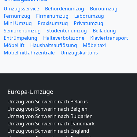
Umzugsservice
Behördenumzug
Büroumzug
Fernumzug
Firmenumzug
Laborumzug
Mini Umzug
Praxisumzug
Privatumzug
Seniorenumzug
Studentenumzug
Beiladung
Entrümpelung
Halteverbotszone
Klaviertransport
Möbellift
Haushaltsauflösung
Möbeltaxi
Möbelmitfahrzentrale
Umzugskartons
Europa-Umzüge
Umzug von Schwerin nach Belarus
Umzug von Schwerin nach Belgien
Umzug von Schwerin nach Bulgarien
Umzug von Schwerin nach Dänemark
Umzug von Schwerin nach England