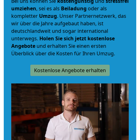
Bei uns können Sie
kostengünstig
und
stressfrei
umziehen
, sei es als
Beiladung
oder als
kompletter
Umzug
. Unser Partnernetzwerk, das
wir über die Jahre aufgebaut haben, ist
deutschlandweit und sogar international
unterwegs.
Holen Sie sich jetzt kostenlose
Angebote
und erhalten Sie einen ersten
Überblick über die Kosten für Ihren Umzug.
Kostenlose Angebote erhalten