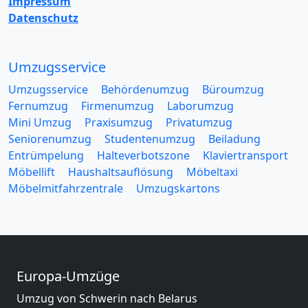
Impressum
Datenschutz
Umzugsservice
Umzugsservice
Behördenumzug
Büroumzug
Fernumzug
Firmenumzug
Laborumzug
Mini Umzug
Praxisumzug
Privatumzug
Seniorenumzug
Studentenumzug
Beiladung
Entrümpelung
Halteverbotszone
Klaviertransport
Möbellift
Haushaltsauflösung
Möbeltaxi
Möbelmitfahrzentrale
Umzugskartons
Europa-Umzüge
Umzug von Schwerin nach Belarus