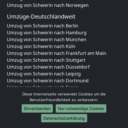
Umzug von Schwerin nach Norwegen
Umzüge-Deutschlandweit
Umzug von Schwerin nach Berlin
Umzug von Schwerin nach Hamburg
Umzug von Schwerin nach München
Umzug von Schwerin nach Köln
Umzug von Schwerin nach Frankfurt am Main
Umzug von Schwerin nach Stuttgart
Umzug von Schwerin nach Düsseldorf
Umzug von Schwerin nach Leipzig
Umzug von Schwerin nach Dortmund
Umzug von Schwerin nach Essen
Umzug von Schwerin nach Bremen
Diese Internetseite verwendet Cookies um die
Benutzerfreundlichkeit zu verbessern.
Umzug von Schwerin nach Dresden
Umzug von Schwerin nach Hannover
Einverstanden
Nur notwendige Cookies
Umzug von Schwerin nach Nürnberg
Datenschutzerklärung
Umzug von Schwerin nach Duisburg