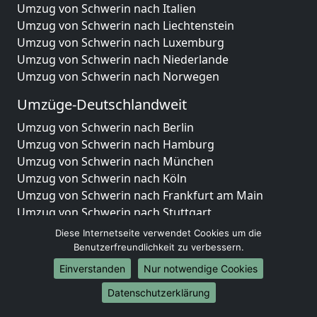
Umzug von Schwerin nach Italien
Umzug von Schwerin nach Liechtenstein
Umzug von Schwerin nach Luxemburg
Umzug von Schwerin nach Niederlande
Umzug von Schwerin nach Norwegen
Umzüge-Deutschlandweit
Umzug von Schwerin nach Berlin
Umzug von Schwerin nach Hamburg
Umzug von Schwerin nach München
Umzug von Schwerin nach Köln
Umzug von Schwerin nach Frankfurt am Main
Umzug von Schwerin nach Stuttgart
Umzug von Schwerin nach Düsseldorf
Diese Internetseite verwendet Cookies um die
Umzug von Schwerin nach Leipzig
Benutzerfreundlichkeit zu verbessern.
Umzug von Schwerin nach Dortmund
Einverstanden
Nur notwendige Cookies
Umzug von Schwerin nach Essen
Datenschutzerklärung
Umzug von Schwerin nach Bremen
Umzug von Schwerin nach Dresden