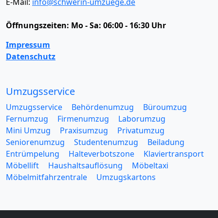
E-Mail:
info@schwerin-umzuege.de
Öffnungszeiten:
Mo - Sa: 06:00 - 16:30 Uhr
Impressum
Datenschutz
Umzugsservice
Umzugsservice
Behördenumzug
Büroumzug
Fernumzug
Firmenumzug
Laborumzug
Mini Umzug
Praxisumzug
Privatumzug
Seniorenumzug
Studentenumzug
Beiladung
Entrümpelung
Halteverbotszone
Klaviertransport
Möbellift
Haushaltsauflösung
Möbeltaxi
Möbelmitfahrzentrale
Umzugskartons