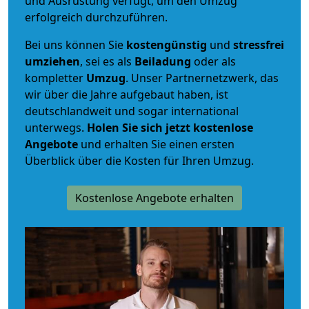
und Ausrüstung verfügt, um den Umzug
erfolgreich durchzuführen.
Bei uns können Sie
kostengünstig
und
stressfrei
umziehen
, sei es als
Beiladung
oder als
kompletter
Umzug
. Unser Partnernetzwerk, das
wir über die Jahre aufgebaut haben, ist
deutschlandweit und sogar international
unterwegs.
Holen Sie sich jetzt kostenlose
Angebote
und erhalten Sie einen ersten
Überblick über die Kosten für Ihren Umzug.
Kostenlose Angebote erhalten