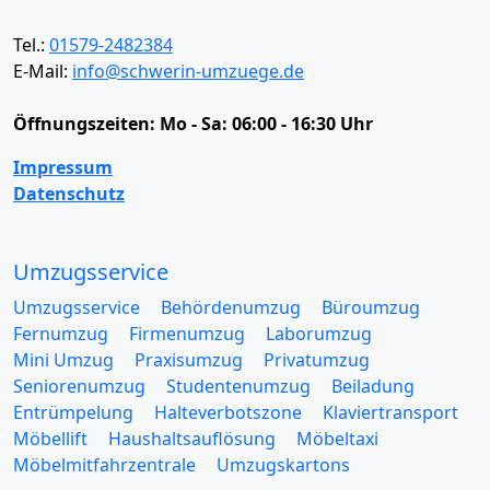
Tel.:
01579-2482384
E-Mail:
info@schwerin-umzuege.de
Öffnungszeiten:
Mo - Sa: 06:00 - 16:30 Uhr
Impressum
Datenschutz
Umzugsservice
Umzugsservice
Behördenumzug
Büroumzug
Fernumzug
Firmenumzug
Laborumzug
Mini Umzug
Praxisumzug
Privatumzug
Seniorenumzug
Studentenumzug
Beiladung
Entrümpelung
Halteverbotszone
Klaviertransport
Möbellift
Haushaltsauflösung
Möbeltaxi
Möbelmitfahrzentrale
Umzugskartons