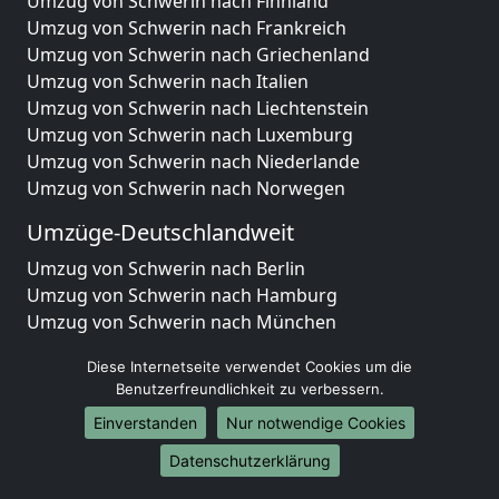
Umzug von Schwerin nach Finnland
Umzug von Schwerin nach Frankreich
Umzug von Schwerin nach Griechenland
Umzug von Schwerin nach Italien
Umzug von Schwerin nach Liechtenstein
Umzug von Schwerin nach Luxemburg
Umzug von Schwerin nach Niederlande
Umzug von Schwerin nach Norwegen
Umzüge-Deutschlandweit
Umzug von Schwerin nach Berlin
Umzug von Schwerin nach Hamburg
Umzug von Schwerin nach München
Umzug von Schwerin nach Köln
Diese Internetseite verwendet Cookies um die
Umzug von Schwerin nach Frankfurt am Main
Benutzerfreundlichkeit zu verbessern.
Umzug von Schwerin nach Stuttgart
Einverstanden
Nur notwendige Cookies
Umzug von Schwerin nach Düsseldorf
Umzug von Schwerin nach Leipzig
Datenschutzerklärung
Umzug von Schwerin nach Dortmund