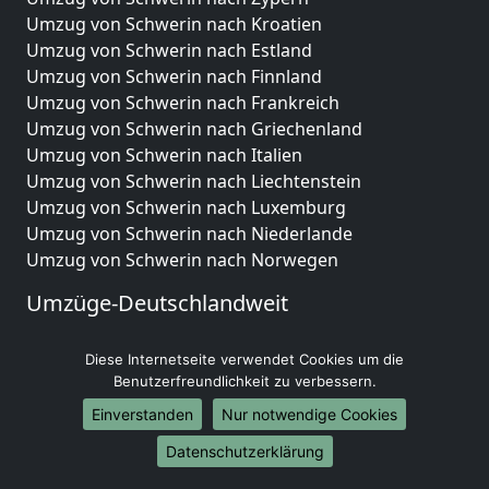
Umzug von Schwerin nach Kroatien
Umzug von Schwerin nach Estland
Umzug von Schwerin nach Finnland
Umzug von Schwerin nach Frankreich
Umzug von Schwerin nach Griechenland
Umzug von Schwerin nach Italien
Umzug von Schwerin nach Liechtenstein
Umzug von Schwerin nach Luxemburg
Umzug von Schwerin nach Niederlande
Umzug von Schwerin nach Norwegen
Umzüge-Deutschlandweit
Umzug von Schwerin nach Berlin
Diese Internetseite verwendet Cookies um die
Umzug von Schwerin nach Hamburg
Benutzerfreundlichkeit zu verbessern.
Umzug von Schwerin nach München
Umzug von Schwerin nach Köln
Einverstanden
Nur notwendige Cookies
Umzug von Schwerin nach Frankfurt am Main
Datenschutzerklärung
Umzug von Schwerin nach Stuttgart