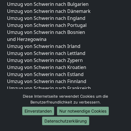
Umzug von Schwerin nach Bulgarien
Umzug von Schwerin nach Dänemark
Umzug von Schwerin nach England
Umzug von Schwerin nach Portugal
Umzug von Schwerin nach Bosnien
und Herzegowina
Umzug von Schwerin nach Irland
Umzug von Schwerin nach Lettland
Umzug von Schwerin nach Zypern
Umzug von Schwerin nach Kroatien
Umzug von Schwerin nach Estland
Umzug von Schwerin nach Finnland
Umzug von Schwerin nach Frankreich
Umzug von Schwerin nach Griechenland
Diese Internetseite verwendet Cookies um die
Umzug von Schwerin nach Italien
Benutzerfreundlichkeit zu verbessern.
Umzug von Schwerin nach Liechtenstein
Einverstanden
Nur notwendige Cookies
Umzug von Schwerin nach Luxemburg
Datenschutzerklärung
Umzug von Schwerin nach Niederlande
Umzug von Schwerin nach Norwegen