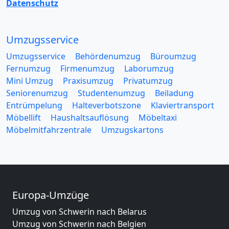
Datenschutz
Umzugsservice
Umzugsservice
Behördenumzug
Büroumzug
Fernumzug
Firmenumzug
Laborumzug
Mini Umzug
Praxisumzug
Privatumzug
Seniorenumzug
Studentenumzug
Beiladung
Entrümpelung
Halteverbotszone
Klaviertransport
Möbellift
Haushaltsauflösung
Möbeltaxi
Möbelmitfahrzentrale
Umzugskartons
Europa-Umzüge
Umzug von Schwerin nach Belarus
Umzug von Schwerin nach Belgien