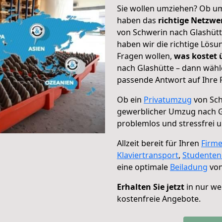
Sie wollen umziehen? Ob um
haben das
richtige Netzw
von Schwerin nach Glashütt
haben wir die richtige Lösu
Fragen wollen,
was kostet
nach Glashütte – dann wähl
passende Antwort auf Ihre 
Ob ein
Privatumzug
von Sch
gewerblicher Umzug nach G
problemlos und stressfrei 
Allzeit bereit für Ihren
Firm
Klaviertransport
,
Studente
eine optimale
Beiladung
von
Erhalten Sie jetzt
in nur we
kostenfreie Angebote.