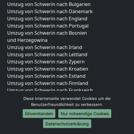
Umzug von Schwerin nach Bulgarien
Umzug von Schwerin nach Dänemark
Umzug von Schwerin nach England
Umzug von Schwerin nach Portugal
Umzug von Schwerin nach Bosnien
und Herzegowina
Umzug von Schwerin nach Irland
Umzug von Schwerin nach Lettland
Umzug von Schwerin nach Zypern
Umzug von Schwerin nach Kroatien
Umzug von Schwerin nach Estland
Umzug von Schwerin nach Finnland
Umzug von Schwerin nach Frankreich
Umzug von Schwerin nach Griechenland
Diese Internetseite verwendet Cookies um die
Umzug von Schwerin nach Italien
Benutzerfreundlichkeit zu verbessern.
Umzug von Schwerin nach Liechtenstein
Einverstanden
Nur notwendige Cookies
Umzug von Schwerin nach Luxemburg
Datenschutzerklärung
Umzug von Schwerin nach Niederlande
Umzug von Schwerin nach Norwegen