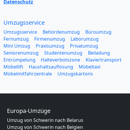
Datenschutz
Umzugsservice
Umzugsservice
Behördenumzug
Büroumzug
Fernumzug
Firmenumzug
Laborumzug
Mini Umzug
Praxisumzug
Privatumzug
Seniorenumzug
Studentenumzug
Beiladung
Entrümpelung
Halteverbotszone
Klaviertransport
Möbellift
Haushaltsauflösung
Möbeltaxi
Möbelmitfahrzentrale
Umzugskartons
Europa-Umzüge
Umzug von Schwerin nach Belarus
Umzug von Schwerin nach Belgien