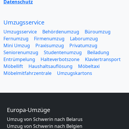
Datenschutz
Umzugsservice
Umzugsservice
Behördenumzug
Büroumzug
Fernumzug
Firmenumzug
Laborumzug
Mini Umzug
Praxisumzug
Privatumzug
Seniorenumzug
Studentenumzug
Beiladung
Entrümpelung
Halteverbotszone
Klaviertransport
Möbellift
Haushaltsauflösung
Möbeltaxi
Möbelmitfahrzentrale
Umzugskartons
Europa-Umzüge
Umzug von Schwerin nach Belarus
Umzug von Schwerin nach Belgien