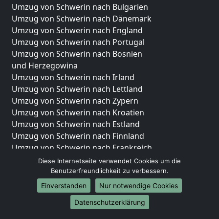
Umzug von Schwerin nach Bulgarien
Umzug von Schwerin nach Dänemark
Umzug von Schwerin nach England
Umzug von Schwerin nach Portugal
Umzug von Schwerin nach Bosnien
und Herzegowina
Umzug von Schwerin nach Irland
Umzug von Schwerin nach Lettland
Umzug von Schwerin nach Zypern
Umzug von Schwerin nach Kroatien
Umzug von Schwerin nach Estland
Umzug von Schwerin nach Finnland
Umzug von Schwerin nach Frankreich
Umzug von Schwerin nach Griechenland
Diese Internetseite verwendet Cookies um die
Umzug von Schwerin nach Italien
Benutzerfreundlichkeit zu verbessern.
Umzug von Schwerin nach Liechtenstein
Einverstanden
Nur notwendige Cookies
Umzug von Schwerin nach Luxemburg
Datenschutzerklärung
Umzug von Schwerin nach Niederlande
Umzug von Schwerin nach Norwegen