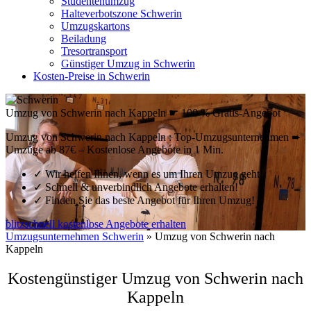
Studentenumzug
Halteverbotszone Schwerin
Umzugskartons
Beiladung
Tresortransport
Günstiger Umzug in Schwerin
Kosten-Preise in Schwerin
Umzug von Schwerin nach Kappeln ☛ 100 % Gratis-Angebot
Umzug von Schwerin nach Kappeln : Top-Umzugsunternehmen ➨
Umzüge ab 87€ – Kostenlose Angebote in 1 Min.
✓
Wir helfen Ihnen, wenn es um Ihren Umzug geht!
✓
Schnell & unverbindlich Angebote erhalten!
✓
Finden Sie das beste Angebot für Ihren Umzug!
blitzschnell kostenlose Angebote erhalten
Umzugsunternehmen Schwerin
»
Umzug von Schwerin nach
Kappeln
Kostengünstiger Umzug von Schwerin nach
Kappeln