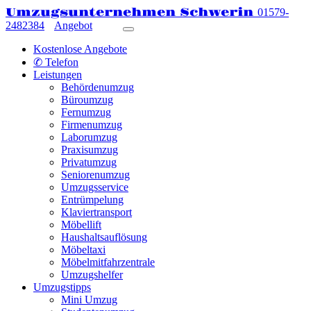
Umzugsunternehmen Schwerin
01579-
2482384
Angebot
Kostenlose Angebote
✆ Telefon
Leistungen
Behördenumzug
Büroumzug
Fernumzug
Firmenumzug
Laborumzug
Praxisumzug
Privatumzug
Seniorenumzug
Umzugsservice
Entrümpelung
Klaviertransport
Möbellift
Haushaltsauflösung
Möbeltaxi
Möbelmitfahrzentrale
Umzugshelfer
Umzugstipps
Mini Umzug