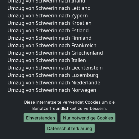
Umzug von Schwerin nach Irland
Umzug von Schwerin nach Lettland
Umzug von Schwerin nach Zypern
Umzug von Schwerin nach Kroatien
Umzug von Schwerin nach Estland
Umzug von Schwerin nach Finnland
Umzug von Schwerin nach Frankreich
Umzug von Schwerin nach Griechenland
Umzug von Schwerin nach Italien
Umzug von Schwerin nach Liechtenstein
Umzug von Schwerin nach Luxemburg
Umzug von Schwerin nach Niederlande
Umzug von Schwerin nach Norwegen
Umzüge-Deutschlandweit
Diese Internetseite verwendet Cookies um die
Benutzerfreundlichkeit zu verbessern.
Umzug von Schwerin nach Berlin
Einverstanden
Nur notwendige Cookies
Umzug von Schwerin nach Hamburg
Umzug von Schwerin nach München
Datenschutzerklärung
Umzug von Schwerin nach Köln