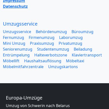
Impressum
Datenschutz
Umzugsservice
Umzugsservice
Behördenumzug
Büroumzug
Fernumzug
Firmenumzug
Laborumzug
Mini Umzug
Praxisumzug
Privatumzug
Seniorenumzug
Studentenumzug
Beiladung
Entrümpelung
Halteverbotszone
Klaviertransport
Möbellift
Haushaltsauflösung
Möbeltaxi
Möbelmitfahrzentrale
Umzugskartons
Europa-Umzüge
Umzug von Schwerin nach Belarus