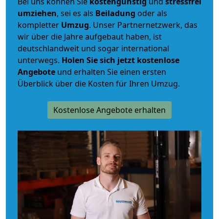
Bei uns können Sie
kostengünstig
und
stressfrei
umziehen
, sei es als
Beiladung
oder als
kompletter
Umzug
. Unser Partnernetzwerk, das
wir über die Jahre aufgebaut haben, ist
deutschlandweit und sogar international
unterwegs.
Holen Sie sich jetzt kostenlose
Angebote
und erhalten Sie einen ersten
Überblick über die Kosten für Ihren Umzug.
Kostenlose Angebote erhalten