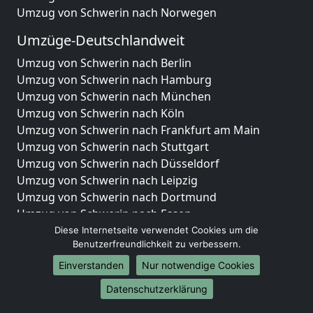
Umzug von Schwerin nach Norwegen
Umzüge-Deutschlandweit
Umzug von Schwerin nach Berlin
Umzug von Schwerin nach Hamburg
Umzug von Schwerin nach München
Umzug von Schwerin nach Köln
Umzug von Schwerin nach Frankfurt am Main
Umzug von Schwerin nach Stuttgart
Umzug von Schwerin nach Düsseldorf
Umzug von Schwerin nach Leipzig
Umzug von Schwerin nach Dortmund
Umzug von Schwerin nach Essen
Umzug von Schwerin nach Bremen
Diese Internetseite verwendet Cookies um die
Benutzerfreundlichkeit zu verbessern.
Umzug von Schwerin nach Dresden
Umzug von Schwerin nach Hannover
Einverstanden
Nur notwendige Cookies
Umzug von Schwerin nach Nürnberg
Datenschutzerklärung
Umzug von Schwerin nach Duisburg