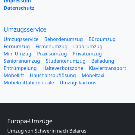
Impressum
Datenschutz
Umzugsservice
Umzugsservice
Behördenumzug
Büroumzug
Fernumzug
Firmenumzug
Laborumzug
Mini Umzug
Praxisumzug
Privatumzug
Seniorenumzug
Studentenumzug
Beiladung
Entrümpelung
Halteverbotszone
Klaviertransport
Möbellift
Haushaltsauflösung
Möbeltaxi
Möbelmitfahrzentrale
Umzugskartons
Europa-Umzüge
Umzug von Schwerin nach Belarus