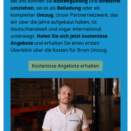
Bei uns können Sie
kostengünstig
und
stressfrei
umziehen
, sei es als
Beiladung
oder als
kompletter
Umzug
. Unser Partnernetzwerk, das
wir über die Jahre aufgebaut haben, ist
deutschlandweit und sogar international
unterwegs.
Holen Sie sich jetzt kostenlose
Angebote
und erhalten Sie einen ersten
Überblick über die Kosten für Ihren Umzug.
Kostenlose Angebote erhalten