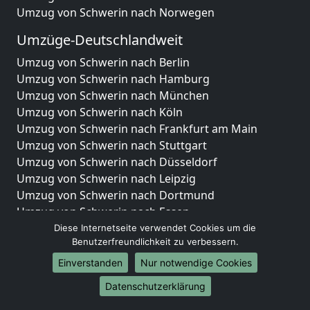
Umzug von Schwerin nach Norwegen
Umzüge-Deutschlandweit
Umzug von Schwerin nach Berlin
Umzug von Schwerin nach Hamburg
Umzug von Schwerin nach München
Umzug von Schwerin nach Köln
Umzug von Schwerin nach Frankfurt am Main
Umzug von Schwerin nach Stuttgart
Umzug von Schwerin nach Düsseldorf
Umzug von Schwerin nach Leipzig
Umzug von Schwerin nach Dortmund
Umzug von Schwerin nach Essen
Umzug von Schwerin nach Bremen
Diese Internetseite verwendet Cookies um die
Benutzerfreundlichkeit zu verbessern.
Umzug von Schwerin nach Dresden
Umzug von Schwerin nach Hannover
Einverstanden
Nur notwendige Cookies
Umzug von Schwerin nach Nürnberg
Datenschutzerklärung
Umzug von Schwerin nach Duisburg