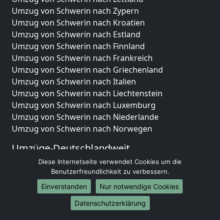
Umzug von Schwerin nach Zypern
Umzug von Schwerin nach Kroatien
Umzug von Schwerin nach Estland
Umzug von Schwerin nach Finnland
Umzug von Schwerin nach Frankreich
Umzug von Schwerin nach Griechenland
Umzug von Schwerin nach Italien
Umzug von Schwerin nach Liechtenstein
Umzug von Schwerin nach Luxemburg
Umzug von Schwerin nach Niederlande
Umzug von Schwerin nach Norwegen
Umzüge-Deutschlandweit
Diese Internetseite verwendet Cookies um die
Umzug von Schwerin nach Berlin
Benutzerfreundlichkeit zu verbessern.
Umzug von Schwerin nach Hamburg
Umzug von Schwerin nach München
Einverstanden
Nur notwendige Cookies
Umzug von Schwerin nach Köln
Datenschutzerklärung
Umzug von Schwerin nach Frankfurt am Main