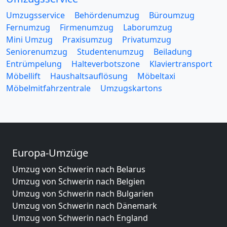
Umzugsservice
Behördenumzug
Büroumzug
Fernumzug
Firmenumzug
Laborumzug
Mini Umzug
Praxisumzug
Privatumzug
Seniorenumzug
Studentenumzug
Beiladung
Entrümpelung
Halteverbotszone
Klaviertransport
Möbellift
Haushaltsauflösung
Möbeltaxi
Möbelmitfahrzentrale
Umzugskartons
Europa-Umzüge
Umzug von Schwerin nach Belarus
Umzug von Schwerin nach Belgien
Umzug von Schwerin nach Bulgarien
Umzug von Schwerin nach Dänemark
Umzug von Schwerin nach England