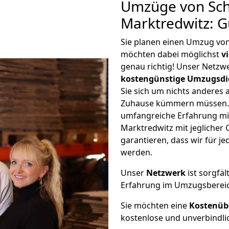
Umzüge von Sch
Marktredwitz: 
Sie planen einen Umzug vo
möchten dabei möglichst
v
genau richtig! Unser Netzw
kostengünstige Umzugsdi
Sie sich um nichts anderes 
Zuhause kümmern müssen. W
umfangreiche Erfahrung m
Marktredwitz mit jegliche
garantieren, dass wir für j
werden.
Unser
Netzwerk
ist sorgfäl
Erfahrung im Umzugsberei
Sie möchten eine
Kostenüb
kostenlose und unverbindli