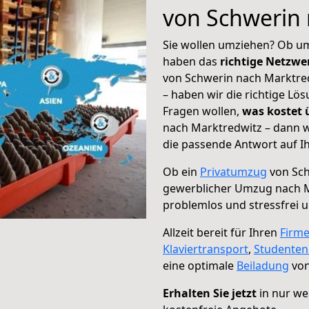
von Schwerin 
Sie wollen umziehen? Ob um
haben das
richtige Netzw
von Schwerin nach Marktred
– haben wir die richtige Lö
Fragen wollen,
was kostet
nach Marktredwitz – dann w
die passende Antwort auf Ih
Ob ein
Privatumzug
von Sch
gewerblicher Umzug nach 
problemlos und stressfrei 
Allzeit bereit für Ihren
Firm
Klaviertransport
,
Studente
eine optimale
Beiladung
von
Erhalten Sie jetzt
in nur we