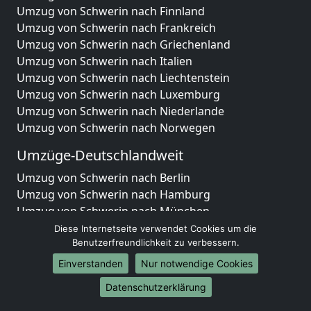
Umzug von Schwerin nach Finnland
Umzug von Schwerin nach Frankreich
Umzug von Schwerin nach Griechenland
Umzug von Schwerin nach Italien
Umzug von Schwerin nach Liechtenstein
Umzug von Schwerin nach Luxemburg
Umzug von Schwerin nach Niederlande
Umzug von Schwerin nach Norwegen
Umzüge-Deutschlandweit
Umzug von Schwerin nach Berlin
Umzug von Schwerin nach Hamburg
Umzug von Schwerin nach München
Umzug von Schwerin nach Köln
Diese Internetseite verwendet Cookies um die
Umzug von Schwerin nach Frankfurt am Main
Benutzerfreundlichkeit zu verbessern.
Umzug von Schwerin nach Stuttgart
Einverstanden
Nur notwendige Cookies
Umzug von Schwerin nach Düsseldorf
Datenschutzerklärung
Umzug von Schwerin nach Leipzig
Umzug von Schwerin nach Dortmund