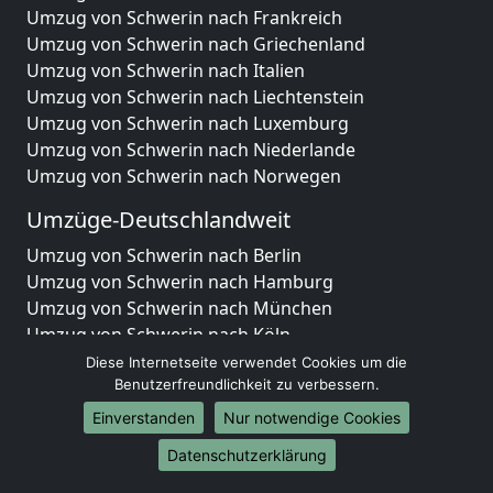
Umzug von Schwerin nach Frankreich
Umzug von Schwerin nach Griechenland
Umzug von Schwerin nach Italien
Umzug von Schwerin nach Liechtenstein
Umzug von Schwerin nach Luxemburg
Umzug von Schwerin nach Niederlande
Umzug von Schwerin nach Norwegen
Umzüge-Deutschlandweit
Umzug von Schwerin nach Berlin
Umzug von Schwerin nach Hamburg
Umzug von Schwerin nach München
Umzug von Schwerin nach Köln
Umzug von Schwerin nach Frankfurt am Main
Diese Internetseite verwendet Cookies um die
Umzug von Schwerin nach Stuttgart
Benutzerfreundlichkeit zu verbessern.
Umzug von Schwerin nach Düsseldorf
Einverstanden
Nur notwendige Cookies
Umzug von Schwerin nach Leipzig
Datenschutzerklärung
Umzug von Schwerin nach Dortmund
Umzug von Schwerin nach Essen