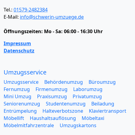
Tel.:
01579-2482384
E-Mail:
info@schwerin-umzuege.de
Öffnungszeiten:
Mo - Sa: 06:00 - 16:30 Uhr
Impressum
Datenschutz
Umzugsservice
Umzugsservice
Behördenumzug
Büroumzug
Fernumzug
Firmenumzug
Laborumzug
Mini Umzug
Praxisumzug
Privatumzug
Seniorenumzug
Studentenumzug
Beiladung
Entrümpelung
Halteverbotszone
Klaviertransport
Möbellift
Haushaltsauflösung
Möbeltaxi
Möbelmitfahrzentrale
Umzugskartons