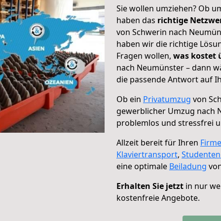
Sie wollen umziehen? Ob um
haben das
richtige Netzw
von Schwerin nach Neumünst
haben wir die richtige Lösu
Fragen wollen,
was kostet
nach Neumünster – dann wä
die passende Antwort auf Ih
Ob ein
Privatumzug
von Sch
gewerblicher Umzug nach 
problemlos und stressfrei 
Allzeit bereit für Ihren
Firm
Klaviertransport
,
Studente
eine optimale
Beiladung
von
Erhalten Sie jetzt
in nur we
kostenfreie Angebote.