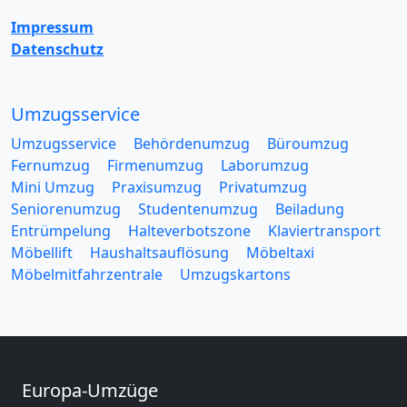
Impressum
Datenschutz
Umzugsservice
Umzugsservice
Behördenumzug
Büroumzug
Fernumzug
Firmenumzug
Laborumzug
Mini Umzug
Praxisumzug
Privatumzug
Seniorenumzug
Studentenumzug
Beiladung
Entrümpelung
Halteverbotszone
Klaviertransport
Möbellift
Haushaltsauflösung
Möbeltaxi
Möbelmitfahrzentrale
Umzugskartons
Europa-Umzüge