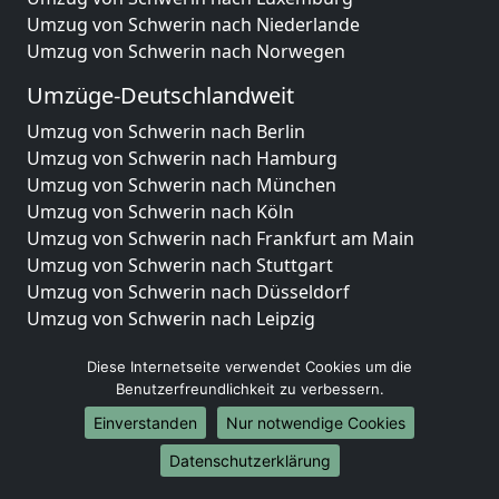
Umzug von Schwerin nach Niederlande
Umzug von Schwerin nach Norwegen
Umzüge-Deutschlandweit
Umzug von Schwerin nach Berlin
Umzug von Schwerin nach Hamburg
Umzug von Schwerin nach München
Umzug von Schwerin nach Köln
Umzug von Schwerin nach Frankfurt am Main
Umzug von Schwerin nach Stuttgart
Umzug von Schwerin nach Düsseldorf
Umzug von Schwerin nach Leipzig
Umzug von Schwerin nach Dortmund
Diese Internetseite verwendet Cookies um die
Umzug von Schwerin nach Essen
Benutzerfreundlichkeit zu verbessern.
Umzug von Schwerin nach Bremen
Umzug von Schwerin nach Dresden
Einverstanden
Nur notwendige Cookies
Umzug von Schwerin nach Hannover
Datenschutzerklärung
Umzug von Schwerin nach Nürnberg