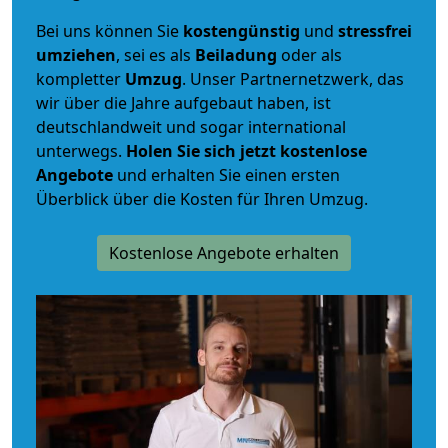
Bei uns können Sie
kostengünstig
und
stressfrei
umziehen
, sei es als
Beiladung
oder als
kompletter
Umzug
. Unser Partnernetzwerk, das
wir über die Jahre aufgebaut haben, ist
deutschlandweit und sogar international
unterwegs.
Holen Sie sich jetzt kostenlose
Angebote
und erhalten Sie einen ersten
Überblick über die Kosten für Ihren Umzug.
Kostenlose Angebote erhalten