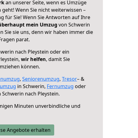
erk
an unserer Seite, wenn es Umzüge
 geht! Wenn Sie nicht weiterwissen –
ng für Sie! Wenn Sie Antworten auf Ihre
 überhaupt mein Umzug
von Schwerin
n Sie sie uns, denn wir haben immer die
Fragen parat.
werin nach Pleystein oder ein
leystein,
wir helfen
, damit Sie
umziehen können.
enumzug
,
Seniorenumzug
,
Tresor
– &
numzug
in Schwerin,
Fernumzug
oder
 Schwerin nach Pleystein.
nigen Minuten unverbindliche und
se Angebote erhalten