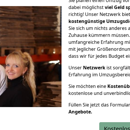
Sie planen einen Umzug vo
dabei möglichst
viel Geld 
richtig! Unser Netzwerk bi
kostengünstige Umzugsdi
Sie sich um nichts anderes 
Zuhause kümmern müssen. W
umfangreiche Erfahrung mi
mit jeglicher Größenordnun
dass wir für jedes Budget 
Unser
Netzwerk
ist sorgfäl
Erfahrung im Umzugsberei
Sie möchten eine
Kostenüb
kostenlose und unverbindli
Füllen Sie jetzt das Formula
Angebote.
Kostenlos