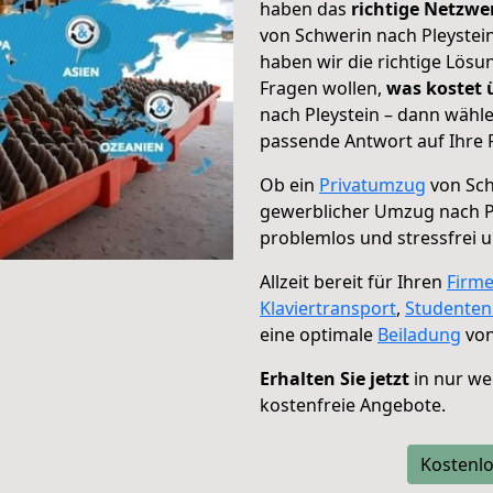
haben das
richtige Netzw
von Schwerin nach Pleystein
haben wir die richtige Lösu
Fragen wollen,
was kostet
nach Pleystein – dann wähle
passende Antwort auf Ihre 
Ob ein
Privatumzug
von Sch
gewerblicher Umzug nach P
problemlos und stressfrei 
Allzeit bereit für Ihren
Firm
Klaviertransport
,
Studente
eine optimale
Beiladung
von
Erhalten Sie jetzt
in nur we
kostenfreie Angebote.
Kostenlo