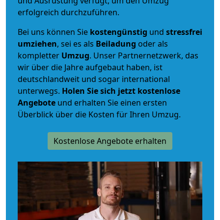
und Ausrüstung verfügt, um den Umzug
erfolgreich durchzuführen.
Bei uns können Sie
kostengünstig
und
stressfrei
umziehen
, sei es als
Beiladung
oder als
kompletter
Umzug
. Unser Partnernetzwerk, das
wir über die Jahre aufgebaut haben, ist
deutschlandweit und sogar international
unterwegs.
Holen Sie sich jetzt kostenlose
Angebote
und erhalten Sie einen ersten
Überblick über die Kosten für Ihren Umzug.
Kostenlose Angebote erhalten