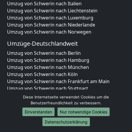
Umzug von Schwerin nach Italien
Umzug von Schwerin nach Liechtenstein
Umzug von Schwerin nach Luxemburg
Umzug von Schwerin nach Niederlande
Umzug von Schwerin nach Norwegen
Umzüge-Deutschlandweit
Umzug von Schwerin nach Berlin
Umzug von Schwerin nach Hamburg
Umzug von Schwerin nach München
Umzug von Schwerin nach Köln
Umzug von Schwerin nach Frankfurt am Main
Umzug von Schwerin nach Stuttgart
Umzug von Schwerin nach Düsseldorf
Diese Internetseite verwendet Cookies um die
Umzug von Schwerin nach Leipzig
Benutzerfreundlichkeit zu verbessern.
Umzug von Schwerin nach Dortmund
Einverstanden
Nur notwendige Cookies
Umzug von Schwerin nach Essen
Datenschutzerklärung
Umzug von Schwerin nach Bremen
Umzug von Schwerin nach Dresden