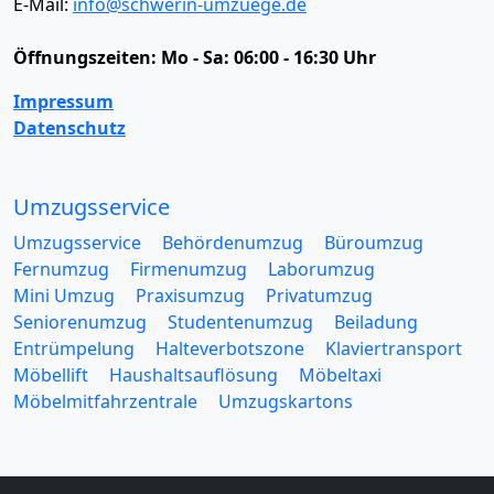
E-Mail:
info@schwerin-umzuege.de
Öffnungszeiten:
Mo - Sa: 06:00 - 16:30 Uhr
Impressum
Datenschutz
Umzugsservice
Umzugsservice
Behördenumzug
Büroumzug
Fernumzug
Firmenumzug
Laborumzug
Mini Umzug
Praxisumzug
Privatumzug
Seniorenumzug
Studentenumzug
Beiladung
Entrümpelung
Halteverbotszone
Klaviertransport
Möbellift
Haushaltsauflösung
Möbeltaxi
Möbelmitfahrzentrale
Umzugskartons