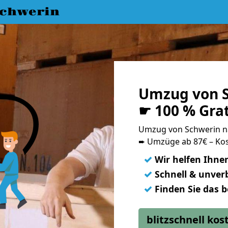
chwerin
Umzug von S
☛ 100 % Gra
Umzug von Schwerin 
➨ Umzüge ab 87€ – Kos
✓
Wir helfen Ihne
✓
Schnell & unverb
✓
Finden Sie das 
blitzschnell ko