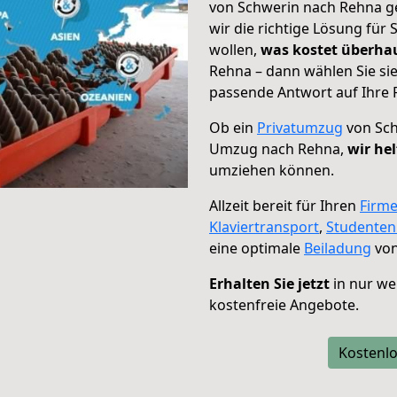
von Schwerin nach Rehna ge
wir die richtige Lösung für
wollen,
was kostet überh
Rehna – dann wählen Sie si
passende Antwort auf Ihre 
Ob ein
Privatumzug
von Sch
Umzug nach Rehna,
wir he
umziehen können.
Allzeit bereit für Ihren
Firm
Klaviertransport
,
Studente
eine optimale
Beiladung
von
Erhalten Sie jetzt
in nur we
kostenfreie Angebote.
Kostenlo