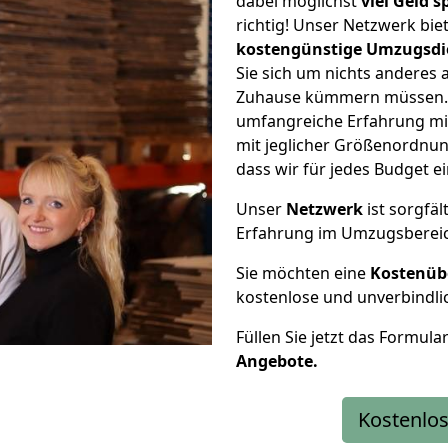
dabei möglichst
viel Geld 
richtig! Unser Netzwerk bi
kostengünstige Umzugsdi
Sie sich um nichts anderes 
Zuhause kümmern müssen. W
umfangreiche Erfahrung m
mit jeglicher Größenordnun
dass wir für jedes Budget 
Unser
Netzwerk
ist sorgfäl
Erfahrung im Umzugsberei
Sie möchten eine
Kostenüb
kostenlose und unverbindli
Füllen Sie jetzt das Formula
Angebote.
Kostenlos