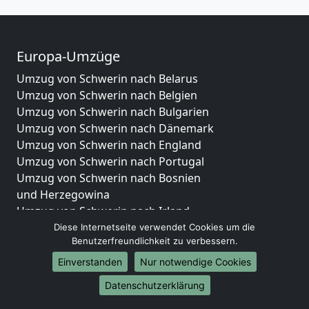
Europa-Umzüge
Umzug von Schwerin nach Belarus
Umzug von Schwerin nach Belgien
Umzug von Schwerin nach Bulgarien
Umzug von Schwerin nach Dänemark
Umzug von Schwerin nach England
Umzug von Schwerin nach Portugal
Umzug von Schwerin nach Bosnien
und Herzegowina
Umzug von Schwerin nach Irland
Umzug von Schwerin nach Lettland
Diese Internetseite verwendet Cookies um die
Benutzerfreundlichkeit zu verbessern.
Umzug von Schwerin nach Zypern
Umzug von Schwerin nach Kroatien
Einverstanden
Nur notwendige Cookies
Umzug von Schwerin nach Estland
Datenschutzerklärung
Umzug von Schwerin nach Finnland