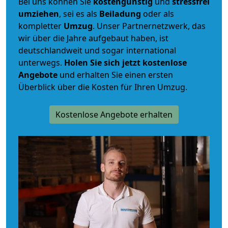
Bei uns können Sie
kostengünstig
und
stressfrei
umziehen
, sei es als
Beiladung
oder als
kompletter
Umzug
. Unser Partnernetzwerk, das
wir über die Jahre aufgebaut haben, ist
deutschlandweit und sogar international
unterwegs.
Holen Sie sich jetzt kostenlose
Angebote
und erhalten Sie einen ersten
Überblick über die Kosten für Ihren Umzug.
Kostenlose Angebote erhalten