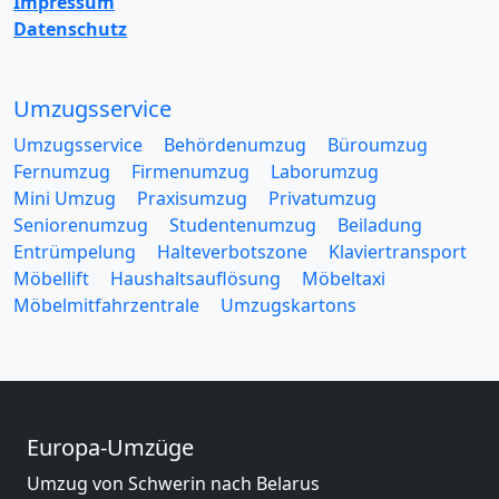
Impressum
Datenschutz
Umzugsservice
Umzugsservice
Behördenumzug
Büroumzug
Fernumzug
Firmenumzug
Laborumzug
Mini Umzug
Praxisumzug
Privatumzug
Seniorenumzug
Studentenumzug
Beiladung
Entrümpelung
Halteverbotszone
Klaviertransport
Möbellift
Haushaltsauflösung
Möbeltaxi
Möbelmitfahrzentrale
Umzugskartons
Europa-Umzüge
Umzug von Schwerin nach Belarus