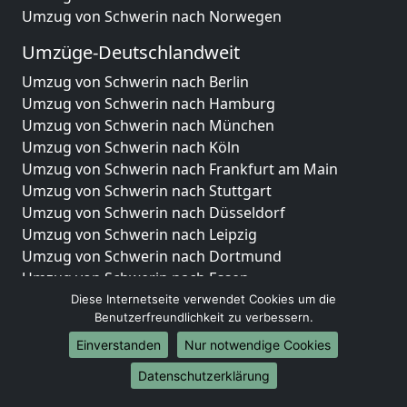
Umzug von Schwerin nach Norwegen
Umzüge-Deutschlandweit
Umzug von Schwerin nach Berlin
Umzug von Schwerin nach Hamburg
Umzug von Schwerin nach München
Umzug von Schwerin nach Köln
Umzug von Schwerin nach Frankfurt am Main
Umzug von Schwerin nach Stuttgart
Umzug von Schwerin nach Düsseldorf
Umzug von Schwerin nach Leipzig
Umzug von Schwerin nach Dortmund
Umzug von Schwerin nach Essen
Umzug von Schwerin nach Bremen
Diese Internetseite verwendet Cookies um die
Benutzerfreundlichkeit zu verbessern.
Umzug von Schwerin nach Dresden
Umzug von Schwerin nach Hannover
Einverstanden
Nur notwendige Cookies
Umzug von Schwerin nach Nürnberg
Datenschutzerklärung
Umzug von Schwerin nach Duisburg