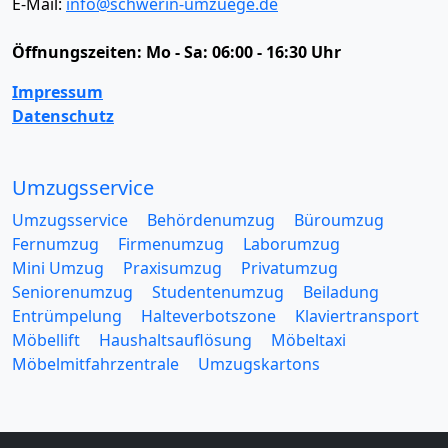
E-Mail:
info@schwerin-umzuege.de
Öffnungszeiten:
Mo - Sa: 06:00 - 16:30 Uhr
Impressum
Datenschutz
Umzugsservice
Umzugsservice
Behördenumzug
Büroumzug
Fernumzug
Firmenumzug
Laborumzug
Mini Umzug
Praxisumzug
Privatumzug
Seniorenumzug
Studentenumzug
Beiladung
Entrümpelung
Halteverbotszone
Klaviertransport
Möbellift
Haushaltsauflösung
Möbeltaxi
Möbelmitfahrzentrale
Umzugskartons