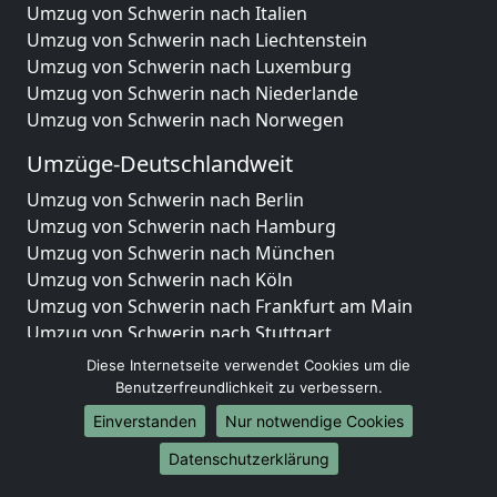
Umzug von Schwerin nach Italien
Umzug von Schwerin nach Liechtenstein
Umzug von Schwerin nach Luxemburg
Umzug von Schwerin nach Niederlande
Umzug von Schwerin nach Norwegen
Umzüge-Deutschlandweit
Umzug von Schwerin nach Berlin
Umzug von Schwerin nach Hamburg
Umzug von Schwerin nach München
Umzug von Schwerin nach Köln
Umzug von Schwerin nach Frankfurt am Main
Umzug von Schwerin nach Stuttgart
Umzug von Schwerin nach Düsseldorf
Diese Internetseite verwendet Cookies um die
Umzug von Schwerin nach Leipzig
Benutzerfreundlichkeit zu verbessern.
Umzug von Schwerin nach Dortmund
Einverstanden
Nur notwendige Cookies
Umzug von Schwerin nach Essen
Datenschutzerklärung
Umzug von Schwerin nach Bremen
Umzug von Schwerin nach Dresden