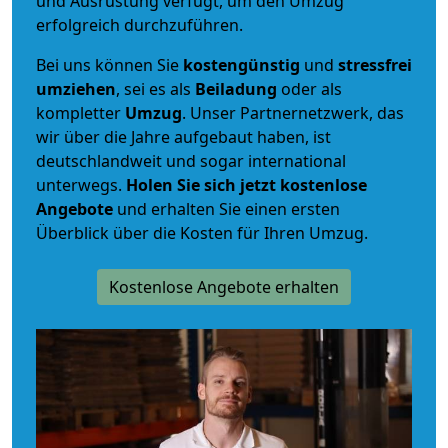
und Ausrüstung verfügt, um den Umzug
erfolgreich durchzuführen.
Bei uns können Sie
kostengünstig
und
stressfrei
umziehen
, sei es als
Beiladung
oder als
kompletter
Umzug
. Unser Partnernetzwerk, das
wir über die Jahre aufgebaut haben, ist
deutschlandweit und sogar international
unterwegs.
Holen Sie sich jetzt kostenlose
Angebote
und erhalten Sie einen ersten
Überblick über die Kosten für Ihren Umzug.
Kostenlose Angebote erhalten