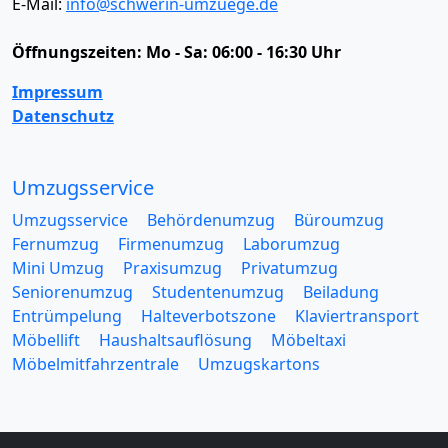
E-Mail:
info@schwerin-umzuege.de
Öffnungszeiten:
Mo - Sa: 06:00 - 16:30 Uhr
Impressum
Datenschutz
Umzugsservice
Umzugsservice
Behördenumzug
Büroumzug
Fernumzug
Firmenumzug
Laborumzug
Mini Umzug
Praxisumzug
Privatumzug
Seniorenumzug
Studentenumzug
Beiladung
Entrümpelung
Halteverbotszone
Klaviertransport
Möbellift
Haushaltsauflösung
Möbeltaxi
Möbelmitfahrzentrale
Umzugskartons