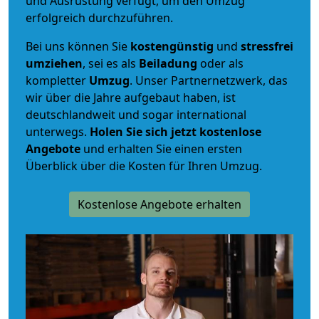
und Ausrüstung verfügt, um den Umzug
erfolgreich durchzuführen.
Bei uns können Sie
kostengünstig
und
stressfrei
umziehen
, sei es als
Beiladung
oder als
kompletter
Umzug
. Unser Partnernetzwerk, das
wir über die Jahre aufgebaut haben, ist
deutschlandweit und sogar international
unterwegs.
Holen Sie sich jetzt kostenlose
Angebote
und erhalten Sie einen ersten
Überblick über die Kosten für Ihren Umzug.
Kostenlose Angebote erhalten