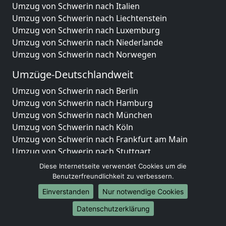
Umzug von Schwerin nach Italien
Umzug von Schwerin nach Liechtenstein
Umzug von Schwerin nach Luxemburg
Umzug von Schwerin nach Niederlande
Umzug von Schwerin nach Norwegen
Umzüge-Deutschlandweit
Umzug von Schwerin nach Berlin
Umzug von Schwerin nach Hamburg
Umzug von Schwerin nach München
Umzug von Schwerin nach Köln
Umzug von Schwerin nach Frankfurt am Main
Umzug von Schwerin nach Stuttgart
Umzug von Schwerin nach Düsseldorf
Diese Internetseite verwendet Cookies um die
Umzug von Schwerin nach Leipzig
Benutzerfreundlichkeit zu verbessern.
Umzug von Schwerin nach Dortmund
Einverstanden
Nur notwendige Cookies
Umzug von Schwerin nach Essen
Datenschutzerklärung
Umzug von Schwerin nach Bremen
Umzug von Schwerin nach Dresden