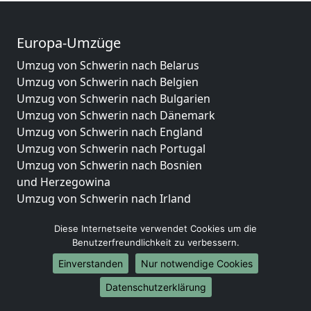
Europa-Umzüge
Umzug von Schwerin nach Belarus
Umzug von Schwerin nach Belgien
Umzug von Schwerin nach Bulgarien
Umzug von Schwerin nach Dänemark
Umzug von Schwerin nach England
Umzug von Schwerin nach Portugal
Umzug von Schwerin nach Bosnien
und Herzegowina
Umzug von Schwerin nach Irland
Umzug von Schwerin nach Lettland
Diese Internetseite verwendet Cookies um die
Umzug von Schwerin nach Zypern
Benutzerfreundlichkeit zu verbessern.
Umzug von Schwerin nach Kroatien
Umzug von Schwerin nach Estland
Einverstanden
Nur notwendige Cookies
Umzug von Schwerin nach Finnland
Datenschutzerklärung
Umzug von Schwerin nach Frankreich