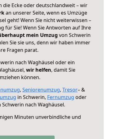
 die Ecke oder deutschlandweit – wir
erk
an unserer Seite, wenn es Umzüge
l geht! Wenn Sie nicht weiterwissen –
ng für Sie! Wenn Sie Antworten auf Ihre
 überhaupt mein Umzug
von Schwerin
en Sie sie uns, denn wir haben immer
re Fragen parat.
werin nach Waghäusel oder ein
Waghäusel,
wir helfen
, damit Sie
umziehen können.
enumzug
,
Seniorenumzug
,
Tresor
– &
numzug
in Schwerin,
Fernumzug
oder
 Schwerin nach Waghäusel.
nigen Minuten unverbindliche und