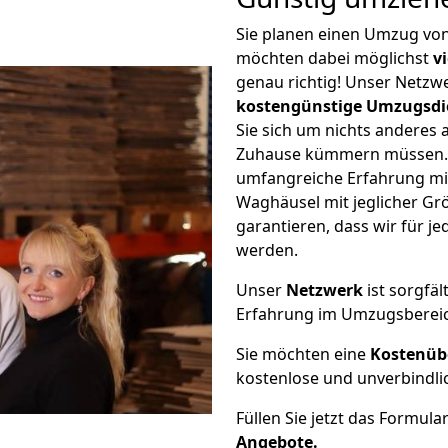
Sie planen einen Umzug vo
möchten dabei möglichst
v
genau richtig! Unser Netzw
kostengünstige Umzugsdi
Sie sich um nichts anderes 
Zuhause kümmern müssen. W
umfangreiche Erfahrung m
Waghäusel mit jeglicher G
garantieren, dass wir für j
werden.
Unser
Netzwerk
ist sorgfäl
Erfahrung im Umzugsberei
Sie möchten eine
Kostenüb
kostenlose und unverbindli
Füllen Sie jetzt das Formula
Angebote.