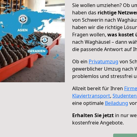
Sie wollen umziehen? Ob um
haben das
richtige Netzw
von Schwerin nach Waghäuse
haben wir die richtige Lösu
Fragen wollen,
was kostet
nach Waghäusel – dann wähl
die passende Antwort auf Ih
Ob ein
Privatumzug
von Sch
gewerblicher Umzug nach 
problemlos und stressfrei 
Allzeit bereit für Ihren
Firm
Klaviertransport
,
Studente
eine optimale
Beiladung
von
Erhalten Sie jetzt
in nur we
kostenfreie Angebote.