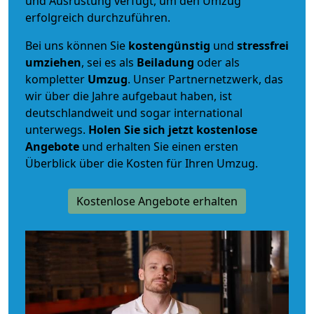
und Ausrüstung verfügt, um den Umzug
erfolgreich durchzuführen.
Bei uns können Sie
kostengünstig
und
stressfrei
umziehen
, sei es als
Beiladung
oder als
kompletter
Umzug
. Unser Partnernetzwerk, das
wir über die Jahre aufgebaut haben, ist
deutschlandweit und sogar international
unterwegs.
Holen Sie sich jetzt kostenlose
Angebote
und erhalten Sie einen ersten
Überblick über die Kosten für Ihren Umzug.
Kostenlose Angebote erhalten