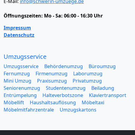
E-Mail:
info@schwerin-umzuege.de
Öffnungszeiten:
Mo - Sa: 06:00 - 16:30 Uhr
Impressum
Datenschutz
Umzugsservice
Umzugsservice
Behördenumzug
Büroumzug
Fernumzug
Firmenumzug
Laborumzug
Mini Umzug
Praxisumzug
Privatumzug
Seniorenumzug
Studentenumzug
Beiladung
Entrümpelung
Halteverbotszone
Klaviertransport
Möbellift
Haushaltsauflösung
Möbeltaxi
Möbelmitfahrzentrale
Umzugskartons