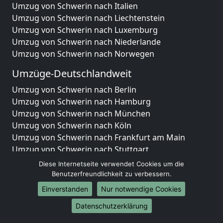
Umzug von Schwerin nach Italien
Umzug von Schwerin nach Liechtenstein
Umzug von Schwerin nach Luxemburg
Umzug von Schwerin nach Niederlande
Umzug von Schwerin nach Norwegen
Umzüge-Deutschlandweit
Umzug von Schwerin nach Berlin
Umzug von Schwerin nach Hamburg
Umzug von Schwerin nach München
Umzug von Schwerin nach Köln
Umzug von Schwerin nach Frankfurt am Main
Umzug von Schwerin nach Stuttgart
Umzug von Schwerin nach Düsseldorf
Diese Internetseite verwendet Cookies um die
Umzug von Schwerin nach Leipzig
Benutzerfreundlichkeit zu verbessern.
Umzug von Schwerin nach Dortmund
Einverstanden
Nur notwendige Cookies
Umzug von Schwerin nach Essen
Datenschutzerklärung
Umzug von Schwerin nach Bremen
Umzug von Schwerin nach Dresden