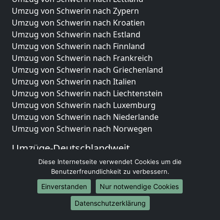
Umzug von Schwerin nach Zypern
Umzug von Schwerin nach Kroatien
Umzug von Schwerin nach Estland
Umzug von Schwerin nach Finnland
Umzug von Schwerin nach Frankreich
Umzug von Schwerin nach Griechenland
Umzug von Schwerin nach Italien
Umzug von Schwerin nach Liechtenstein
Umzug von Schwerin nach Luxemburg
Umzug von Schwerin nach Niederlande
Umzug von Schwerin nach Norwegen
Umzüge-Deutschlandweit
Diese Internetseite verwendet Cookies um die
Umzug von Schwerin nach Berlin
Benutzerfreundlichkeit zu verbessern.
Umzug von Schwerin nach Hamburg
Umzug von Schwerin nach München
Einverstanden
Nur notwendige Cookies
Umzug von Schwerin nach Köln
Datenschutzerklärung
Umzug von Schwerin nach Frankfurt am Main