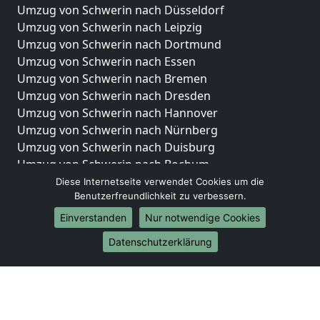
Umzug von Schwerin nach Düsseldorf
Umzug von Schwerin nach Leipzig
Umzug von Schwerin nach Dortmund
Umzug von Schwerin nach Essen
Umzug von Schwerin nach Bremen
Umzug von Schwerin nach Dresden
Umzug von Schwerin nach Hannover
Umzug von Schwerin nach Nürnberg
Umzug von Schwerin nach Duisburg
Umzug von Schwerin nach Bochum
Umzug von Schwerin nach Wuppertal
Diese Internetseite verwendet Cookies um die
Benutzerfreundlichkeit zu verbessern.
Umzug von Schwerin nach Bielefeld
Umzug von Schwerin nach Bonn
Einverstanden
Nur notwendige Cookies
Umzug von Schwerin nach Münster
Datenschutzerklärung
Internationale-Umzüge
Umzug von Schwerin nach Brasilien
Umzug von Schwerin nach Brunei Darussalam
Umzug von Schwerin nach Burkina Faso