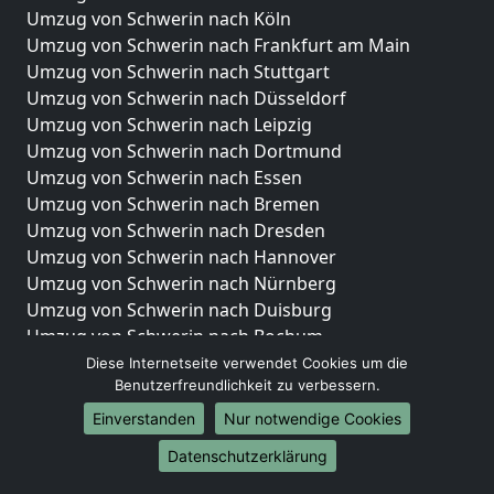
Umzug von Schwerin nach Köln
Umzug von Schwerin nach Frankfurt am Main
Umzug von Schwerin nach Stuttgart
Umzug von Schwerin nach Düsseldorf
Umzug von Schwerin nach Leipzig
Umzug von Schwerin nach Dortmund
Umzug von Schwerin nach Essen
Umzug von Schwerin nach Bremen
Umzug von Schwerin nach Dresden
Umzug von Schwerin nach Hannover
Umzug von Schwerin nach Nürnberg
Umzug von Schwerin nach Duisburg
Umzug von Schwerin nach Bochum
Umzug von Schwerin nach Wuppertal
Diese Internetseite verwendet Cookies um die
Benutzerfreundlichkeit zu verbessern.
Umzug von Schwerin nach Bielefeld
Umzug von Schwerin nach Bonn
Einverstanden
Nur notwendige Cookies
Umzug von Schwerin nach Münster
Datenschutzerklärung
Internationale-Umzüge