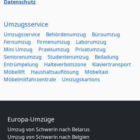
Datenschutz
Umzugsservice
Umzugsservice
Behördenumzug
Büroumzug
Fernumzug
Firmenumzug
Laborumzug
Mini Umzug
Praxisumzug
Privatumzug
Seniorenumzug
Studentenumzug
Beiladung
Entrümpelung
Halteverbotszone
Klaviertransport
Möbellift
Haushaltsauflösung
Möbeltaxi
Möbelmitfahrzentrale
Umzugskartons
Europa-Umzüge
Umzug von Schwerin nach Belarus
Umzug von Schwerin nach Belgien