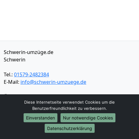
Schwerin-umzüge.de
Schwerin
Tel.:
01579-2482384
E-Mail:
info@schwerin-umzuege.de
Öffnungszeiten:
Mo - Sa: 06:00 - 16:30 Uhr
Diese Internetseite verwendet Cookies um die
Impressum
Benutzerfreundlichkeit zu verbessern.
Datenschutz
Einverstanden
Nur notwendige Cookies
Datenschutzerklärung
Umzugsservice