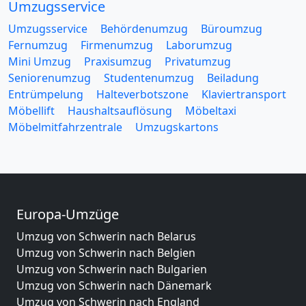
Umzugsservice
Umzugsservice
Behördenumzug
Büroumzug
Fernumzug
Firmenumzug
Laborumzug
Mini Umzug
Praxisumzug
Privatumzug
Seniorenumzug
Studentenumzug
Beiladung
Entrümpelung
Halteverbotszone
Klaviertransport
Möbellift
Haushaltsauflösung
Möbeltaxi
Möbelmitfahrzentrale
Umzugskartons
Europa-Umzüge
Umzug von Schwerin nach Belarus
Umzug von Schwerin nach Belgien
Umzug von Schwerin nach Bulgarien
Umzug von Schwerin nach Dänemark
Umzug von Schwerin nach England