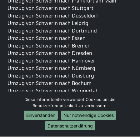
Umzug von Schwerin nach Frankfurt am Main
Umzug von Schwerin nach Stuttgart
Umzug von Schwerin nach Düsseldorf
Umzug von Schwerin nach Leipzig
Umzug von Schwerin nach Dortmund
Umzug von Schwerin nach Essen
Umzug von Schwerin nach Bremen
Umzug von Schwerin nach Dresden
Umzug von Schwerin nach Hannover
Umzug von Schwerin nach Nürnberg
Umzug von Schwerin nach Duisburg
Umzug von Schwerin nach Bochum
Umzug von Schwerin nach Wuppertal
Umzug von Schwerin nach Bielefeld
Diese Internetseite verwendet Cookies um die
Umzug von Schwerin nach Bonn
Benutzerfreundlichkeit zu verbessern.
Umzug von Schwerin nach Münster
Einverstanden
Nur notwendige Cookies
Internationale-Umzüge
Datenschutzerklärung
Umzug von Schwerin nach Brasilien