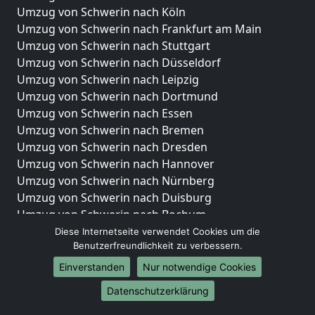
Umzug von Schwerin nach Köln
Umzug von Schwerin nach Frankfurt am Main
Umzug von Schwerin nach Stuttgart
Umzug von Schwerin nach Düsseldorf
Umzug von Schwerin nach Leipzig
Umzug von Schwerin nach Dortmund
Umzug von Schwerin nach Essen
Umzug von Schwerin nach Bremen
Umzug von Schwerin nach Dresden
Umzug von Schwerin nach Hannover
Umzug von Schwerin nach Nürnberg
Umzug von Schwerin nach Duisburg
Umzug von Schwerin nach Bochum
Umzug von Schwerin nach Wuppertal
Diese Internetseite verwendet Cookies um die
Benutzerfreundlichkeit zu verbessern.
Umzug von Schwerin nach Bielefeld
Umzug von Schwerin nach Bonn
Einverstanden
Nur notwendige Cookies
Umzug von Schwerin nach Münster
Datenschutzerklärung
Internationale-Umzüge