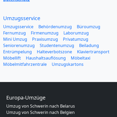
Umzugsservice
Umzugsservice
Behördenumzug
Büroumzug
Fernumzug
Firmenumzug
Laborumzug
Mini Umzug
Praxisumzug
Privatumzug
Seniorenumzug
Studentenumzug
Beiladung
Entrümpelung
Halteverbotszone
Klaviertransport
Möbellift
Haushaltsauflösung
Möbeltaxi
Möbelmitfahrzentrale
Umzugskartons
Europa-Umzüge
Umzug von Schwerin nach Belarus
Umzug von Schwerin nach Belgien