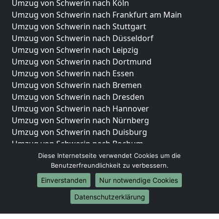
Umzug von Schwerin nach Köln
Umzug von Schwerin nach Frankfurt am Main
Umzug von Schwerin nach Stuttgart
Umzug von Schwerin nach Düsseldorf
Umzug von Schwerin nach Leipzig
Umzug von Schwerin nach Dortmund
Umzug von Schwerin nach Essen
Umzug von Schwerin nach Bremen
Umzug von Schwerin nach Dresden
Umzug von Schwerin nach Hannover
Umzug von Schwerin nach Nürnberg
Umzug von Schwerin nach Duisburg
Umzug von Schwerin nach Bochum
Umzug von Schwerin nach Wuppertal
Diese Internetseite verwendet Cookies um die
Benutzerfreundlichkeit zu verbessern.
Umzug von Schwerin nach Bielefeld
Umzug von Schwerin nach Bonn
Einverstanden
Nur notwendige Cookies
Umzug von Schwerin nach Münster
Datenschutzerklärung
Internationale-Umzüge