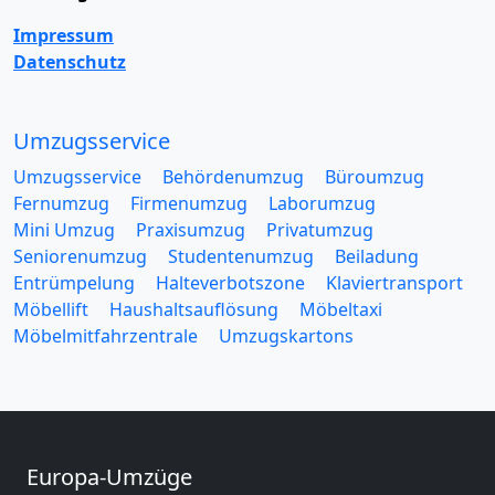
Impressum
Datenschutz
Umzugsservice
Umzugsservice
Behördenumzug
Büroumzug
Fernumzug
Firmenumzug
Laborumzug
Mini Umzug
Praxisumzug
Privatumzug
Seniorenumzug
Studentenumzug
Beiladung
Entrümpelung
Halteverbotszone
Klaviertransport
Möbellift
Haushaltsauflösung
Möbeltaxi
Möbelmitfahrzentrale
Umzugskartons
Europa-Umzüge