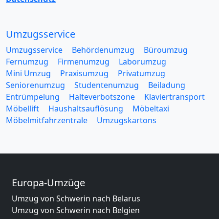
Umzugsservice
Umzugsservice
Behördenumzug
Büroumzug
Fernumzug
Firmenumzug
Laborumzug
Mini Umzug
Praxisumzug
Privatumzug
Seniorenumzug
Studentenumzug
Beiladung
Entrümpelung
Halteverbotszone
Klaviertransport
Möbellift
Haushaltsauflösung
Möbeltaxi
Möbelmitfahrzentrale
Umzugskartons
Europa-Umzüge
Umzug von Schwerin nach Belarus
Umzug von Schwerin nach Belgien