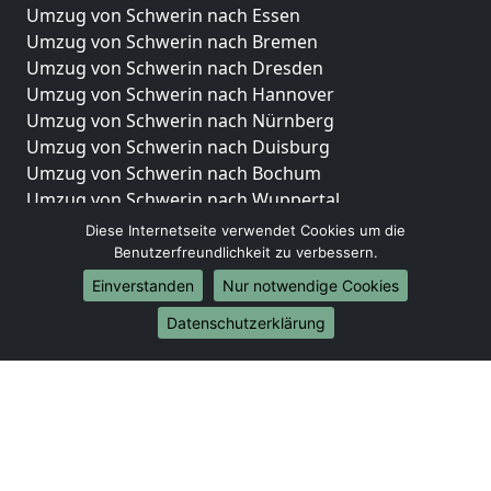
Umzug von Schwerin nach Essen
Umzug von Schwerin nach Bremen
Umzug von Schwerin nach Dresden
Umzug von Schwerin nach Hannover
Umzug von Schwerin nach Nürnberg
Umzug von Schwerin nach Duisburg
Umzug von Schwerin nach Bochum
Umzug von Schwerin nach Wuppertal
Umzug von Schwerin nach Bielefeld
Diese Internetseite verwendet Cookies um die
Umzug von Schwerin nach Bonn
Benutzerfreundlichkeit zu verbessern.
Umzug von Schwerin nach Münster
Einverstanden
Nur notwendige Cookies
Internationale-Umzüge
Datenschutzerklärung
Umzug von Schwerin nach Brasilien
Umzug von Schwerin nach Brunei Darussalam
Umzug von Schwerin nach Burkina Faso
Umzug von Schwerin nach Burundi
Umzug von Schwerin nach Chile
Umzug von Schwerin nach China