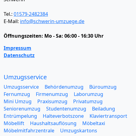
Tel.:
01579-2482384
E-Mail:
info@schwerin-umzuege.de
Öffnungszeiten:
Mo - Sa: 06:00 - 16:30 Uhr
Impressum
Datenschutz
Umzugsservice
Umzugsservice
Behördenumzug
Büroumzug
Fernumzug
Firmenumzug
Laborumzug
Mini Umzug
Praxisumzug
Privatumzug
Seniorenumzug
Studentenumzug
Beiladung
Entrümpelung
Halteverbotszone
Klaviertransport
Möbellift
Haushaltsauflösung
Möbeltaxi
Möbelmitfahrzentrale
Umzugskartons