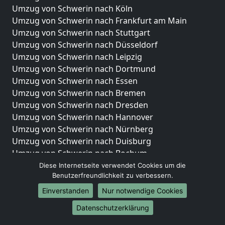
Umzug von Schwerin nach Köln
Umzug von Schwerin nach Frankfurt am Main
Umzug von Schwerin nach Stuttgart
Umzug von Schwerin nach Düsseldorf
Umzug von Schwerin nach Leipzig
Umzug von Schwerin nach Dortmund
Umzug von Schwerin nach Essen
Umzug von Schwerin nach Bremen
Umzug von Schwerin nach Dresden
Umzug von Schwerin nach Hannover
Umzug von Schwerin nach Nürnberg
Umzug von Schwerin nach Duisburg
Umzug von Schwerin nach Bochum
Umzug von Schwerin nach Wuppertal
Diese Internetseite verwendet Cookies um die
Benutzerfreundlichkeit zu verbessern.
Umzug von Schwerin nach Bielefeld
Umzug von Schwerin nach Bonn
Einverstanden
Nur notwendige Cookies
Umzug von Schwerin nach Münster
Datenschutzerklärung
Internationale-Umzüge